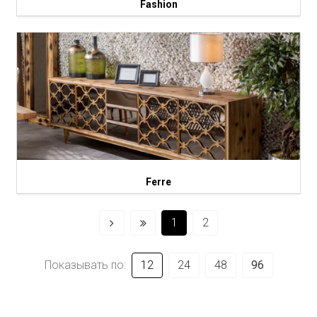
Fashion
Ferre
1
2
Показывать по:
12
24
48
96