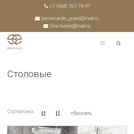
+7 (968) 767-79-97
pierrecardin_grand@mail.ru
Elve-luxury@mail.ru
Столовые
Сортировка:
сбросить