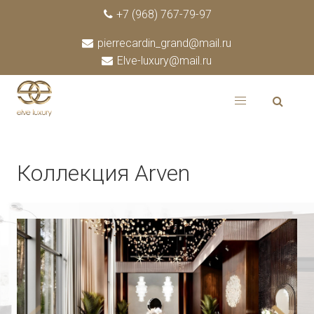
+7 (968) 767-79-97
pierrecardin_grand@mail.ru
Elve-luxury@mail.ru
Коллекция Arven