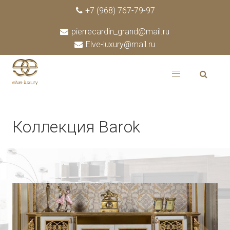
+7 (968) 767-79-97
pierrecardin_grand@mail.ru
Elve-luxury@mail.ru
Коллекция Barok