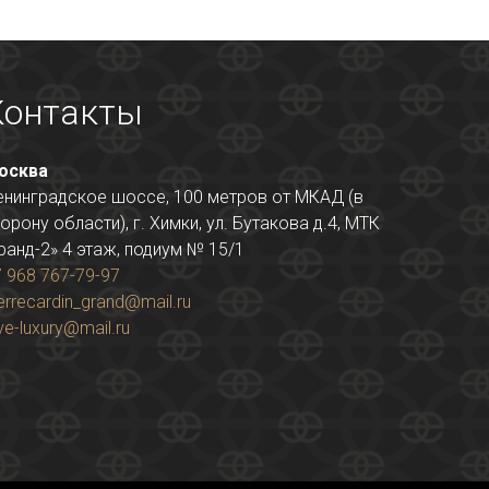
Контакты
осква
енинградское шоссе, 100 метров от МКАД (в
орону области), г. Химки, ул. Бутакова д.4, МТК
ранд-2» 4 этаж, подиум № 15/1
 968 767-79-97
errecardin_grand@mail.ru
ve-luxury@mail.ru