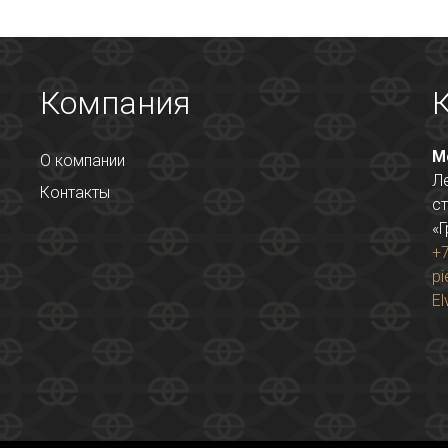
Компания
М
О компании
Л
Контакты
ст
«Г
+7
pi
El