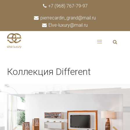
+7 (968) 767-79-97
pierrecardin_grand@mail.ru
Elve-luxury@mail.ru
Коллекция Different