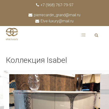
+7 (968) 767-79-97
pierrecardin_grand@mail.ru
Elve-luxury@mail.ru
Коллекция Isabel