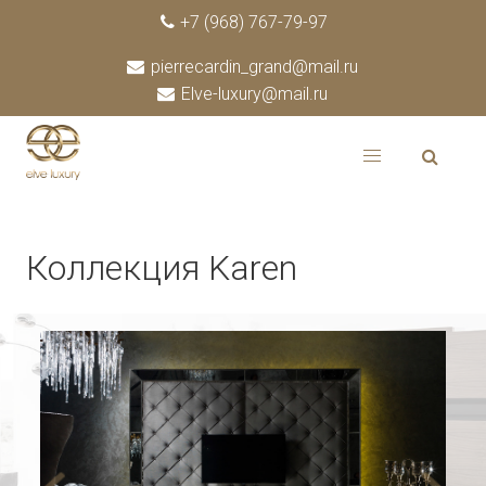
+7 (968) 767-79-97
pierrecardin_grand@mail.ru
Elve-luxury@mail.ru
Коллекция Karen