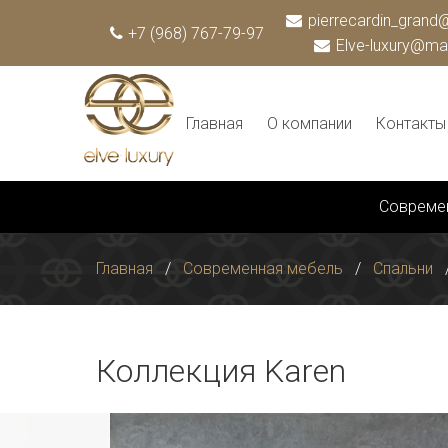
pierrecardin_grand@
+7 (968) 767-79-97
Elve-luxury@mai
Главная
О компании
Контакты
Совреме
Главная
Современная мебель
Спальни
Коллекция Karen