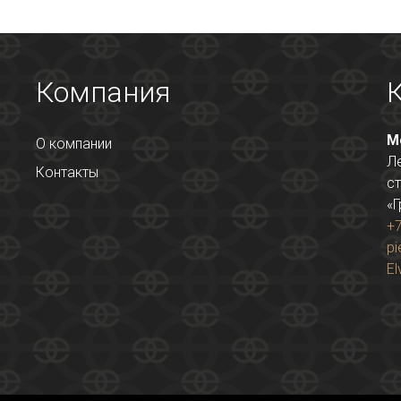
Компания
М
О компании
Л
Контакты
ст
«Г
+7
pi
El