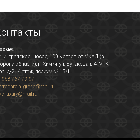
Контакты
осква
енинградское шоссе, 100 метров от МКАД (в
орону области), г. Химки, ул. Бутакова д.4, МТК
ранд-2» 4 этаж, подиум № 15/1
 968 767-79-97
errecardin_grand@mail.ru
ve-luxury@mail.ru