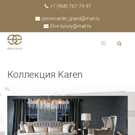
+7 (968) 767-79-97
pierrecardin_grand@mail.ru
Elve-luxury@mail.ru
Коллекция Karen