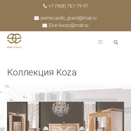
+7 (968) 767-79-97
pierrecardin_grand@mail.ru
Elve-luxury@mail.ru
Коллекция Koza