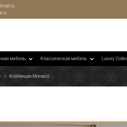
mail.ru
l.ru
нная мебель
Классическая мебель
Luxury Collec
е
Коллекция Monaco