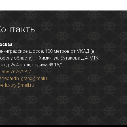
Контакты
осква
енинградское шоссе, 100 метров от МКАД (в
орону области), г. Химки, ул. Бутакова д.4, МТК
ранд-2» 4 этаж, подиум № 15/1
 968 767-79-97
errecardin_grand@mail.ru
ve-luxury@mail.ru