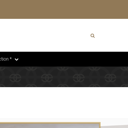
tion *