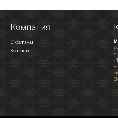
Компания
М
О компании
Л
Контакты
ст
«Г
+7
pi
El