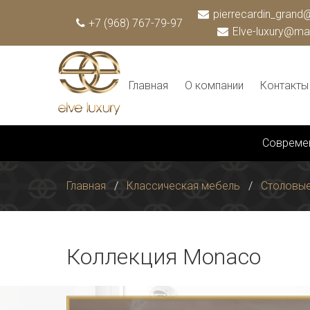
pierrecardin_grand@
+7 (968) 767-79-97
Elve-luxury@mai
Главная
О компании
Контакты
Совреме
Главная
Классическая мебель
Столовы
Коллекция Monaco