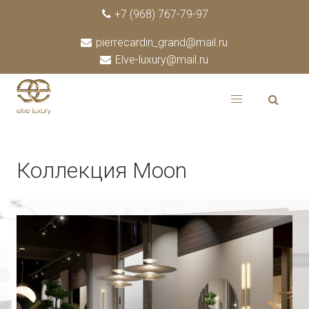
+7 (968) 767-79-97
pierrecardin_grand@mail.ru
Elve-luxury@mail.ru
Коллекция Moon