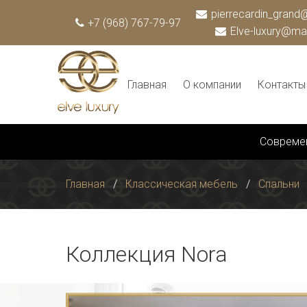
pierrecardin_grand@
+7 (968) 767-79-97
Elve-luxury@mai
Главная
О компании
Контакты
Совреме
Главная
Классическая мебель
Спальни
Коллекция Nora