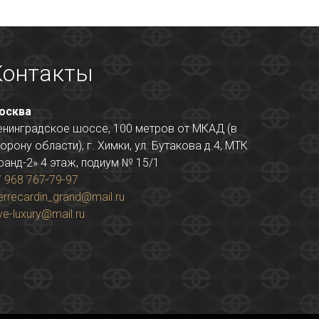
Контакты
осква
енинградское шоссе, 100 метров от МКАД (в
орону области), г. Химки, ул. Бутакова д.4, МТК
ранд-2» 4 этаж, подиум № 15/1
 968 767-79-97
errecardin_grand@mail.ru
ve-luxury@mail.ru