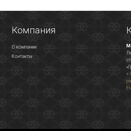
Компания
М
О компании
Л
Контакты
ст
«Г
+7
pi
El