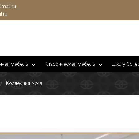
mail.ru
l.ru
нная мебель
Классическая мебель
Luxury Collec
Коллекция Nora