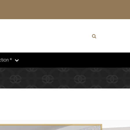
tion *