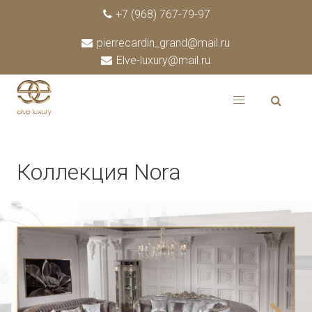
+7 (968) 767-79-97
pierrecardin_grand@mail.ru
Elve-luxury@mail.ru
Коллекция Nora