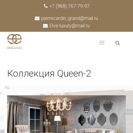
+7 (968) 767-79-97
pierrecardin_grand@mail.ru
Elve-luxury@mail.ru
Коллекция Queen-2