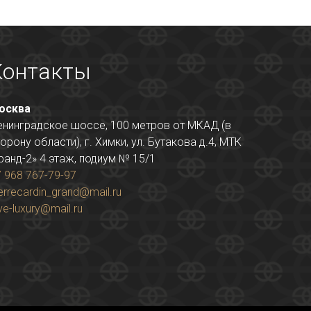
Контакты
осква
енинградское шоссе, 100 метров от МКАД (в
орону области), г. Химки, ул. Бутакова д.4, МТК
ранд-2» 4 этаж, подиум № 15/1
 968 767-79-97
errecardin_grand@mail.ru
ve-luxury@mail.ru