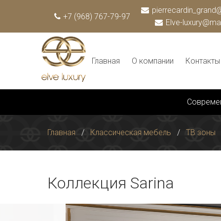
pierrecardin_grand@
+7 (968) 767-79-97
Elve-luxury@mai
Главная
О компании
Контакты
Совреме
Главная
Классическая мебель
TВ зоны
Коллекция Sarina