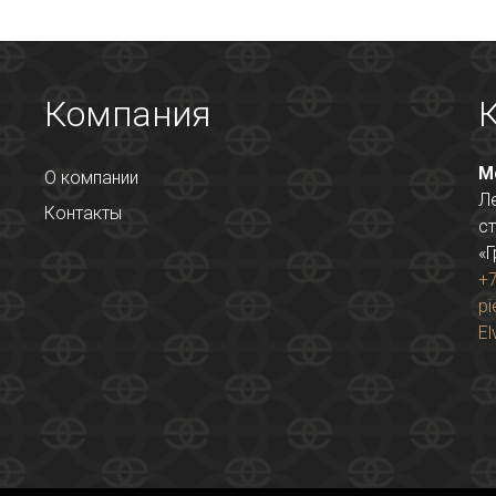
Компания
М
О компании
Л
Контакты
ст
«Г
+7
pi
El