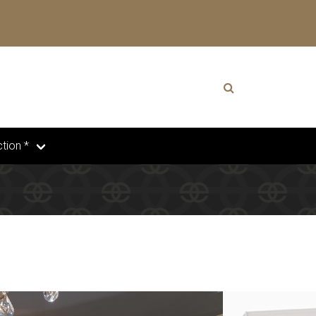
tion *