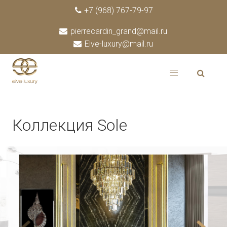
+7 (968) 767-79-97
pierrecardin_grand@mail.ru
Elve-luxury@mail.ru
Коллекция Sole