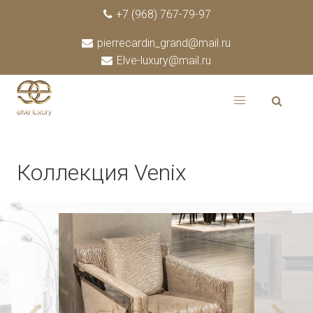
+7 (968) 767-79-97
pierrecardin_grand@mail.ru
Elve-luxury@mail.ru
Коллекция Venix