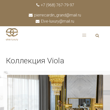
+7 (968) 767-79-97
pierrecardin_grand@mail.ru
Elve-luxury@mail.ru
Коллекция Viola