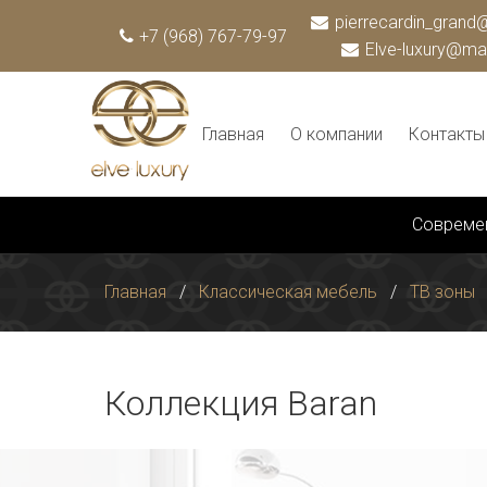
pierrecardin_grand@
+7 (968) 767-79-97
Elve-luxury@mai
Главная
О компании
Контакты
Совреме
Главная
Классическая мебель
TВ зоны
Коллекция Baran