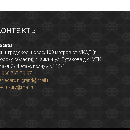
Контакты
осква
енинградское шоссе, 100 метров от МКАД (в
орону области), г. Химки, ул. Бутакова д.4, МТК
ранд-2» 4 этаж, подиум № 15/1
 968 767-79-97
errecardin_grand@mail.ru
ve-luxury@mail.ru