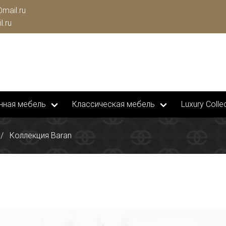
mail.ru
l.ru
нная мебель
Классическая мебель
Luxury Collec
Коллекция Baran