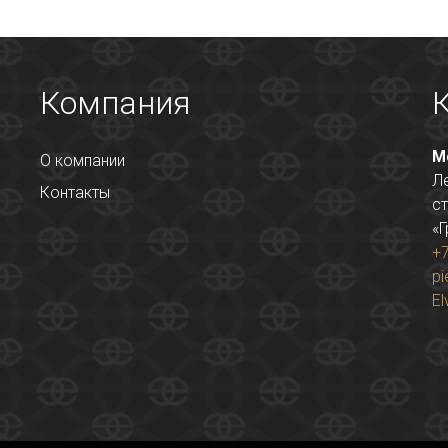
Компания
М
О компании
Л
Контакты
ст
«Г
+7
pi
El