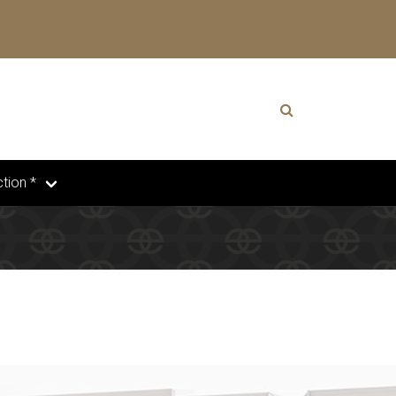
tion *